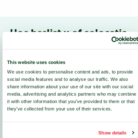
Hoe beslist u of colocatie
voor u geschikt is?
Om te beslissen of colocatie voldoet aan de
This website uses cookies
behoeften van uw bedrijf, is het belangrijk om
We use cookies to personalise content and ads, to provide
verschillende belangrijke factoren te
social media features and to analyse our traffic. We also
beoordelen.
share information about your use of our site with our social
media, advertising and analytics partners who may combine
it with other information that you’ve provided to them or that
they’ve collected from your use of their services.
1. Bekijk uw huidige en toekomstige IT-
behoeften.
Hoe ziet de groeistrategie van uw
organisatie eruit, en beschikt u over de
infrastructuur en middelen om dit te
Show details