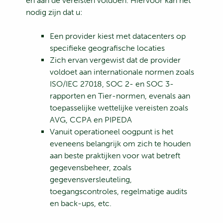
en aan de vereisten voldoen. Hiervoor kan het
nodig zijn dat u:
Een provider kiest met datacenters op
specifieke geografische locaties
Zich ervan vergewist dat de provider
voldoet aan internationale normen zoals
ISO/IEC 27018
,
SOC 2- en SOC 3-
rapporten
en
Tier-normen
, evenals aan
toepasselijke wettelijke vereisten zoals
AVG,
CCPA
en
PIPEDA
Vanuit operationeel oogpunt is het
eveneens belangrijk om zich te houden
aan beste praktijken voor wat betreft
gegevensbeheer, zoals
gegevensversleuteling,
toegangscontroles, regelmatige audits
en back-ups, etc.