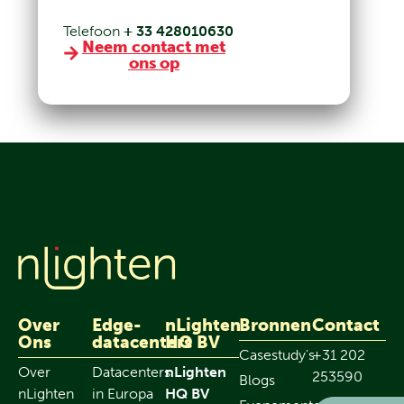
Telefoon
+ 33 428010630
Neem contact met
ons op
Over
Edge-
nLighten
Bronnen
Contact
Ons
datacenters
HQ BV
Casestudy's
+31 202
Over
Datacenters
nLighten
253590
Blogs
nLighten
in Europa
HQ BV