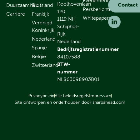
Evenementen
Koolhovenlaan
Contact
Duurzaamheid
Duitsland
Persberichten
120
Carrière
Frankijk
Whitepapers
1119 NH
Verenigd
Schiphol-
Koninkrijk
Rijk
Nederland
Nederland
Spanje
Bedrijfsregistratienummer
België
84107588
BTW-
Zwitserland
nummer
NL863098903B01
Privacybeleid
Alle beleidsregels
Impressum
Site ontworpen en onderhouden door sharpahead.com