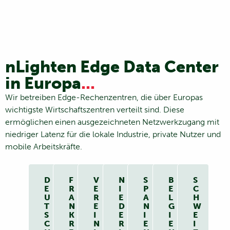
nLighten Edge Data Center
in Europa
...
Wir betreiben Edge-Rechenzentren, die über Europas
wichtigste Wirtschaftszentren verteilt sind. Diese
ermöglichen einen ausgezeichneten Netzwerkzugang mit
niedriger Latenz für die lokale Industrie, private Nutzer und
mobile Arbeitskräfte.
D
F
V
N
S
B
S
E
R
E
I
P
E
C
U
A
R
E
A
L
H
T
N
E
D
N
G
W
S
K
I
E
I
I
E
C
R
N
R
E
E
I