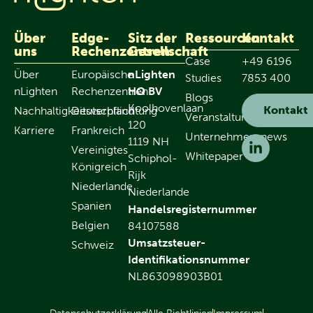
Über
Edge-
Sitz der
Ressourcen
Kontakt
uns
Rechenzentren
Gesellschaft
Case
+49 6196
Über
Europäische
nLighten
Studies
7853 400
nLighten
Rechenzentren
HQ BV
Blogs
Koolhovenlaan
Kontakt
Nachhaltigkeitsverpflichtung
Deutschland
Veranstaltungen
120
Karriere
Frankreich
Unternehmensnews
1119 NH
Vereinigtes
Whitepaper
Schiphol-
Königreich
Rijk
Niederlande
Niederlande
Spanien
Handelsregisternummer
Belgien
84107588
Umsatzsteuer-
Schweiz
Identifikationsnummer
NL863098903B01