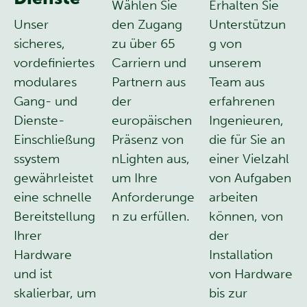
Wählen Sie
Erhalten Sie
Unser
den Zugang
Unterstützun
sicheres,
zu über 65
g von
vordefiniertes
Carriern und
unserem
modulares
Partnern aus
Team aus
Gang- und
der
erfahrenen
Dienste-
europäischen
Ingenieuren,
Einschließung
Präsenz von
die für Sie an
ssystem
nLighten aus,
einer Vielzahl
gewährleistet
um Ihre
von Aufgaben
eine schnelle
Anforderunge
arbeiten
Bereitstellung
n zu erfüllen.
können, von
Ihrer
der
Hardware
Installation
und ist
von Hardware
skalierbar, um
bis zur