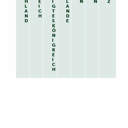
H
E
I
L
N
N
Z
L
I
G
A
A
C
T
N
N
H
E
D
D
S
E
K
Ö
N
I
G
R
E
I
C
H