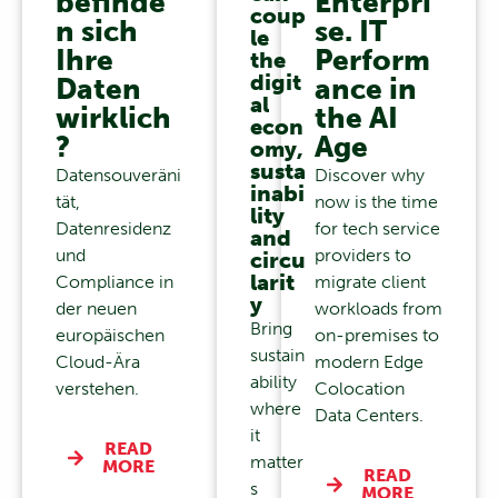
befinde
Enterpri
coup
n sich
se. IT
le
Ihre
Perform
the
digit
Daten
ance in
al
wirklich
the AI
econ
?
Age
omy,
susta
Datensouveräni
Discover why
inabi
tät,
now is the time
lity
Datenresidenz
for tech service
and
und
providers to
circu
larit
Compliance in
migrate client
y
der neuen
workloads from
Bring
europäischen
on-premises to
sustain
Cloud-Ära
modern Edge
ability
verstehen.
Colocation
where
Data Centers.
it
READ
matter
MORE
READ
s
MORE