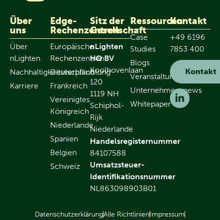
Über
Edge-
Sitz der
Ressourcen
Kontakt
uns
Rechenzentren
Gesellschaft
Case
+49 6196
Über
Europäische
nLighten
Studies
7853 400
nLighten
Rechenzentren
HQ BV
Blogs
Koolhovenlaan
Kontakt
Nachhaltigkeitsverpflichtung
Deutschland
Veranstaltungen
120
Karriere
Frankreich
Unternehmensnews
1119 NH
Vereinigtes
Whitepaper
Schiphol-
Königreich
Rijk
Niederlande
Niederlande
Spanien
Handelsregisternummer
Belgien
84107588
Umsatzsteuer-
Schweiz
Identifikationsnummer
NL863098903B01
Datenschutzerklärung
Alle Richtlinien
Impressum