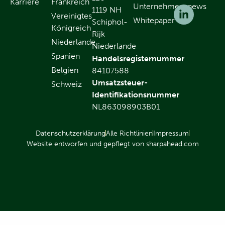
Karriere
Frankreich
Unternehmensnews
1119 NH
Vereinigtes
Whitepaper
Schiphol-
Königreich
Rijk
Niederlande
Niederlande
Spanien
Handelsregisternummer
Belgien
84107588
Umsatzsteuer-
Schweiz
Identifikationsnummer
NL863098903B01
Datenschutzerklärung
Alle Richtlinien
Impressum
Website entworfen und gepflegt von sharpahead.com