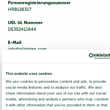
Firmenregistrierungsnummer
HRB126317
USt. Id. Nummer
DE352411644
E-Mail
info@nlighten.com
Bevollmächtigte Vertreter
Dame Dawn Childs, Chad McCarthy
This website uses cookies
We use cookies to personalise content and ads, to provide
Aus Gründen der besseren Lesbarkeit wird auf
social media features and to analyse our traffic. We also
die gleichzeitige Verwendung der
share information about your use of our site with our social
Sprachformen männlich, weiblich und divers
media, advertising and analytics partners who may combine
(m/w/d) verzichtet. Sämtliche
it with other information that you’ve provided to them or that
Personenbezeichnungen gelten