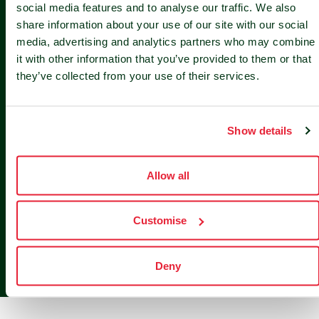
social media features and to analyse our traffic. We also
share information about your use of our site with our social
media, advertising and analytics partners who may combine
it with other information that you’ve provided to them or that
they’ve collected from your use of their services.
Show details
Standorte der Edge-
Allow all
Rechenzentren von
nLighten
...
Customise
Eine europaweite Edge-
Rechenzentrumsplattform für eine
Deny
nachhaltigere digitale Zukunft.