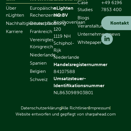
Case
+49 6196
Über
Europäische
nLighten
Studies
7853 400
nLighten
Rechenzentren
HQ BV
Blogs
Koolhovenlaan
Kontakt
Nachhaltigkeitsverpflichtung
Deutschland
Veranstaltungen
120
Karriere
Frankreich
Unternehmensnews
1119 NH
Vereinigtes
Whitepaper
Schiphol-
Königreich
Rijk
Niederlande
Niederlande
Spanien
Handelsregisternummer
Belgien
84107588
Umsatzsteuer-
Schweiz
Identifikationsnummer
NL863098903B01
Datenschutzerklärung
Alle Richtlinien
Impressum
Website entworfen und gepflegt von sharpahead.com