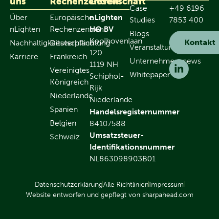
uns
Rechenzentren
Gesellschaft
Case
+49 6196
Über
Europäische
nLighten
Studies
7853 400
nLighten
Rechenzentren
HQ BV
Blogs
Koolhovenlaan
Kontakt
Nachhaltigkeitsverpflichtung
Deutschland
Veranstaltungen
120
Karriere
Frankreich
Unternehmensnews
1119 NH
Vereinigtes
Whitepaper
Schiphol-
Königreich
Rijk
Niederlande
Niederlande
Spanien
Handelsregisternummer
Belgien
84107588
Umsatzsteuer-
Schweiz
Identifikationsnummer
NL863098903B01
Datenschutzerklärung
Alle Richtlinien
Impressum
Website entworfen und gepflegt von sharpahead.com