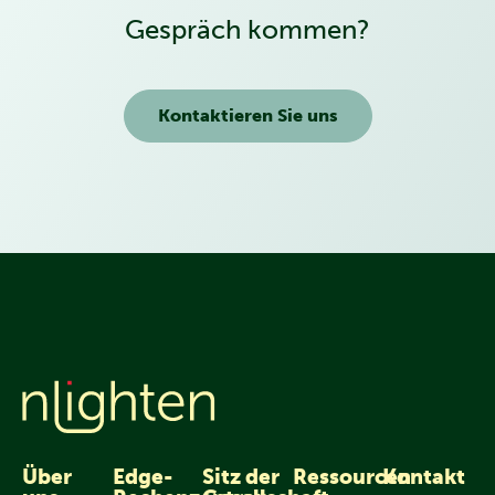
Gespräch kommen?
Kontaktieren Sie uns
Über
Edge-
Sitz der
Ressourcen
Kontakt