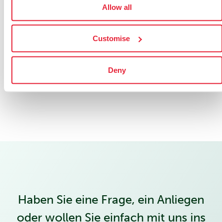
Allow all
CARRIER-NEUTRAL
...
Customise
REDUNDANZ UND CABINET-TO-
Deny
...
CABINET OPTIONEN
Haben Sie eine Frage, ein Anliegen
oder wollen Sie einfach mit uns ins