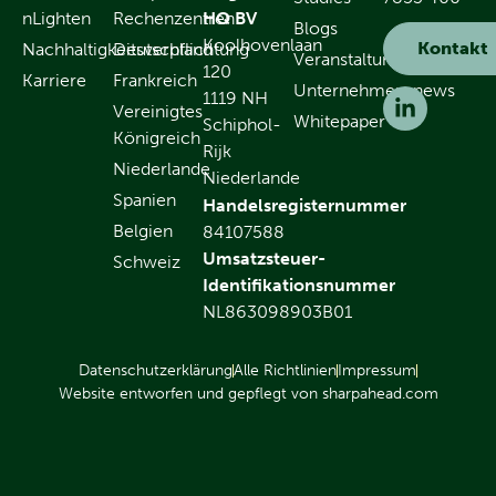
nLighten
Rechenzentren
HQ BV
Blogs
Koolhovenlaan
Kontakt
Nachhaltigkeitsverpflichtung
Deutschland
Veranstaltungen
120
Karriere
Frankreich
Unternehmensnews
1119 NH
Vereinigtes
Whitepaper
Schiphol-
Königreich
Rijk
Niederlande
Niederlande
Spanien
Handelsregisternummer
Belgien
84107588
Umsatzsteuer-
Schweiz
Identifikationsnummer
NL863098903B01
Datenschutzerklärung
Alle Richtlinien
Impressum
Website entworfen und gepflegt von sharpahead.com