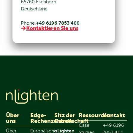
65760 Eschborn
Deutschland
Phone
+49 6196 7853 400
Kontaktieren Sie uns
Über
Edge-
Sitz der
Ressourcen
Kontakt
uns
Rechenzentren
Gesellschaft
Case
+49 6196
Über
Europäische
nLighten
Studies
7853 400