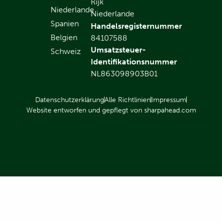
Rijk
Niederlande
Niederlande
Spanien
Handelsregisternummer
Belgien
84107588
Umsatzsteuer-
Schweiz
Identifikationsnummer
NL863098903B01
Datenschutzerklärung
Alle Richtlinien
Impressum
Website entworfen und gepflegt von sharpahead.com