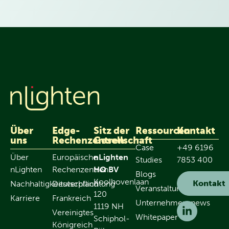
Über
Edge-
Sitz der
Ressourcen
Kontakt
uns
Rechenzentren
Gesellschaft
Case
+49 6196
Über
Europäische
nLighten
Studies
7853 400
nLighten
Rechenzentren
HQ BV
Blogs
Koolhovenlaan
Kontakt
Nachhaltigkeitsverpflichtung
Deutschland
Veranstaltungen
120
Karriere
Frankreich
Unternehmensnews
1119 NH
Vereinigtes
Whitepaper
Schiphol-
Königreich