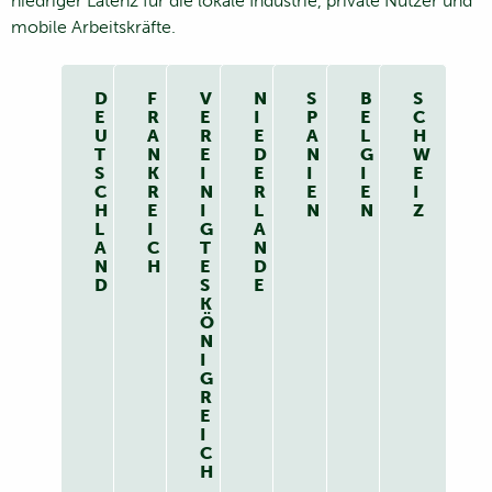
niedriger Latenz für die lokale Industrie, private Nutzer und
mobile Arbeitskräfte.
D
F
V
N
S
B
S
E
R
E
I
P
E
C
U
A
R
E
A
L
H
T
N
E
D
N
G
W
S
K
I
E
I
I
E
C
R
N
R
E
E
I
H
E
I
L
N
N
Z
L
I
G
A
A
C
T
N
N
H
E
D
D
S
E
K
Ö
N
I
G
R
E
I
C
H