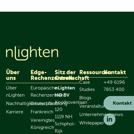
Über
Edge-
Sitz der
Ressourcen
Kontakt
uns
Rechenzentren
Gesellschaft
Case
+49 6196
Über
Europäische
nLighten
Studies
7853 400
nLighten
Rechenzentren
HQ BV
Blogs
Koolhovenlaan
Kontakt
Nachhaltigkeitsverpflichtung
Deutschland
Veranstaltungen
120
Karriere
Frankreich
Unternehmensnews
1119 NH
Vereinigtes
Whitepaper
Schiphol-
Königreich
Rijk