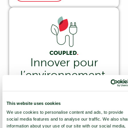
COUPLED
.
Innover pour
l’environnement.
nLighten s’engage à améliorer continuellement
l’Environnement et à mettre en œuvre des
solutions innovantes en couplant de plus en
This website uses cookies
plus nos datacentres au secteur de l’énergie.
Notre but : récupérer la chaleur au profit de la
We use cookies to personalise content and ads, to provide
communauté locale et stabiliser la
social media features and to analyse our traffic. We also sha
consommation énergétique de notre réseau en
information about your use of our site with our social media,