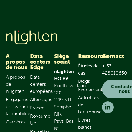
A
Data
Siège
Ressources
Contact
propos
centers
social
Études de
+ 33
de nous
Edge
nLighten
cas
428010630
À propos
Data
HQ BV
Blogs
de
centers
Koolhovenlaan
Contact
Événements
nLighten
européens
nous
120
Actualités
Engagement
Allemagne
1119 NH
de
en faveur de
Schiphol-
France
l'entreprise
la durabilité
Rijk
Royaume-
Livres
Pays-Bas
Carrières
Uni
blancs
N°
Pays-Bas