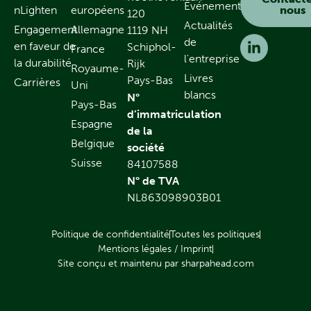
Événements
nLighten
européens
nous
120
Actualités
Engagement
Allemagne
1119 NH
de
en faveur de
Schiphol-
France
l'entreprise
la durabilité
Rijk
Royaume-
Livres
Pays-Bas
Carrières
Uni
blancs
N°
Pays-Bas
d’immatriculation
Espagne
de la
Belgique
société
Suisse
84107588
N° de TVA
NL863098903B01
Politique de confidentialité
Toutes les politiques
Mentions légales / Imprint
Site conçu et maintenu par sharpahead.com