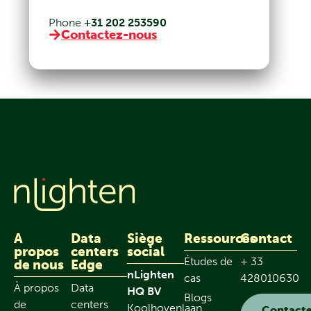
Phone
+31 202 253590
Contactez-nous
A
Data
Siège
Ressources
Contact
propos
centers
social
Études de
+ 33
de nous
Edge
nLighten
cas
428010630
À propos
Data
HQ BV
Blogs
de
centers
Koolhovenlaan
Contact