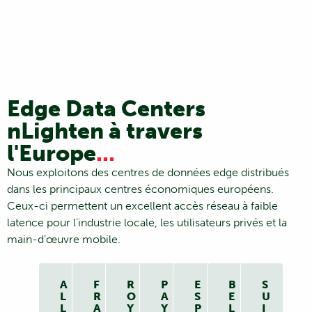
Edge Data Centers
nLighten à travers
l'Europe
...
Nous exploitons des centres de données edge distribués
dans les principaux centres économiques européens.
Ceux-ci permettent un excellent accès réseau à faible
latence pour l’industrie locale, les utilisateurs privés et la
main-d’œuvre mobile.
A
F
R
P
E
B
S
L
R
O
A
S
E
U
L
A
Y
Y
P
L
I