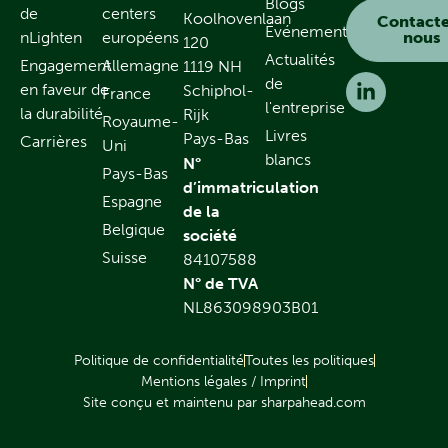
Blogs
de
centers
Koolhovenlaan
Contact
Événements
nLighten
européens
nous
120
Actualités
Engagement
Allemagne
1119 NH
de
en faveur de
Schiphol-
France
l'entreprise
la durabilité
Rijk
Royaume-
Livres
Pays-Bas
Carrières
Uni
blancs
N°
Pays-Bas
d’immatriculation
Espagne
de la
Belgique
société
Suisse
84107588
N° de TVA
NL863098903B01
Politique de confidentialité
Toutes les politiques
Mentions légales / Imprint
Site conçu et maintenu par sharpahead.com