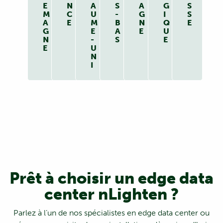
E
N
A
S
A
G
S
M
C
U
-
G
I
S
A
E
M
B
N
Q
E
G
E
A
E
U
N
-
S
E
E
U
N
I
Prêt à choisir un edge data
center nLighten ?
Parlez à l’un de nos spécialistes en edge data center ou