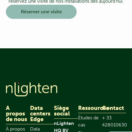
réservez une visite de nos installations dès aujourd’hui.
Réserver une visite
A
Data
Siège
Ressources
Contact
propos
centers
social
Études de
+ 33
de nous
Edge
nLighten
cas
428010630
À propos
Data
HQ BV