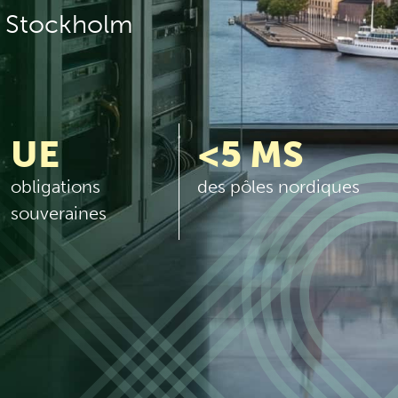
à Stockholm
UE
<5 MS
obligations
des pôles nordiques
souveraines