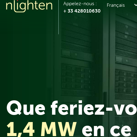
Appelez-nous :
Français
+ 33 428010630
Que feriez-vo
1,4 MW
en ce