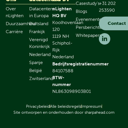
Casestudy's
+31 202
Over
Datacenters
nLighten
253590
Blogs
nLighten
in Europa
HQ BV
Evenementen
Koolhovenlaan
Contact
Duurzaamheid
Duitsland
Persberichten
120
Carrière
Frankijk
Whitepapers
1119 NH
Verenigd
Schiphol-
Koninkrijk
Rijk
Nederland
Nederland
Spanje
Bedrijfsregistratienummer
België
84107588
BTW-
Zwitserland
nummer
NL863098903B01
Privacybeleid
Alle beleidsregels
Impressum
Site ontworpen en onderhouden door sharpahead.com