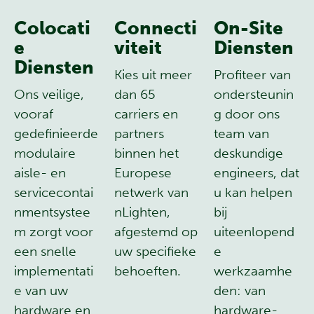
Colocati
Connecti
On-Site
e
viteit
Diensten
Diensten
Kies uit meer
Profiteer van
Ons veilige,
dan 65
ondersteunin
vooraf
carriers en
g door ons
gedefinieerde
partners
team van
modulaire
binnen het
deskundige
aisle- en
Europese
engineers, dat
servicecontai
netwerk van
u kan helpen
nmentsystee
nLighten,
bij
m zorgt voor
afgestemd op
uiteenlopend
een snelle
uw specifieke
e
implementati
behoeften.
werkzaamhe
e van uw
den: van
hardware en
hardware-