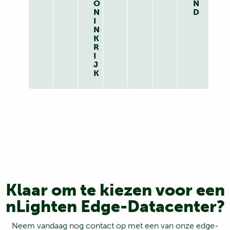
O
N
N
D
I
N
K
R
I
J
K
Klaar om te kiezen voor een
nLighten Edge-Datacenter?
Neem vandaag nog contact op met een van onze edge-