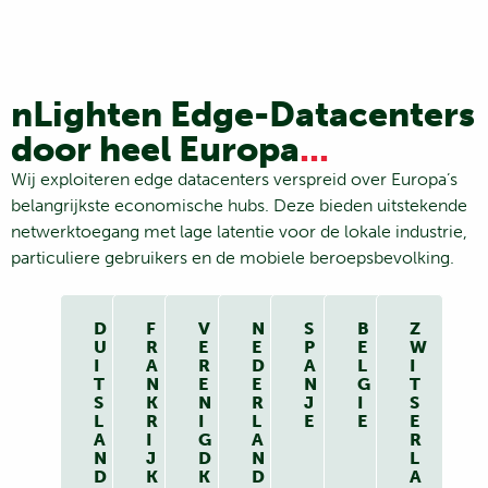
nLighten Edge-Datacenters
door heel Europa
...
Wij exploiteren edge datacenters verspreid over Europa’s
belangrijkste economische hubs. Deze bieden uitstekende
netwerktoegang met lage latentie voor de lokale industrie,
particuliere gebruikers en de mobiele beroepsbevolking.
D
F
V
N
S
B
Z
U
R
E
E
P
E
W
I
A
R
D
A
L
I
T
N
E
E
N
G
T
S
K
N
R
J
I
S
L
R
I
L
E
E
E
A
I
G
A
R
N
J
D
N
L
D
K
K
D
A