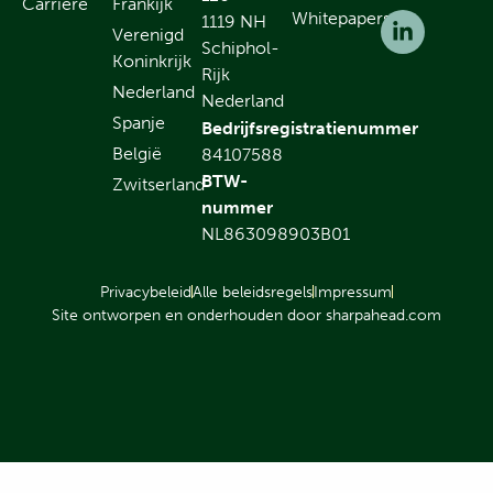
Carrière
Frankijk
Whitepapers
1119 NH
Verenigd
Schiphol-
Koninkrijk
Rijk
Nederland
Nederland
Spanje
Bedrijfsregistratienummer
België
84107588
BTW-
Zwitserland
nummer
NL863098903B01
Privacybeleid
Alle beleidsregels
Impressum
Site ontworpen en onderhouden door sharpahead.com