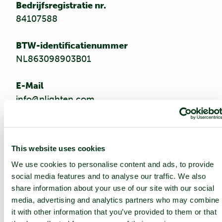
Bedrijfsregistratie nr.
84107588
BTW-identificatienummer
NL863098903B01
E-Mail
info@nlighten.com
Geautoriseerde vertegenwoordigers
Dame Dawn Childs, Chad McCarthy
This website uses cookies
We use cookies to personalise content and ads, to provide
Omwille van de leesbaarheid wordt het
social media features and to analyse our traffic. We also
gelijktijdig gebruik van de taalvormen
share information about your use of our site with our social
mannelijk, vrouwelijk en divers (m/v/d)
media, advertising and analytics partners who may combine
weggelaten. Alle persoonlijke aanduidingen
it with other information that you’ve provided to them or that
zijn gelijkelijk van toepassing op alle