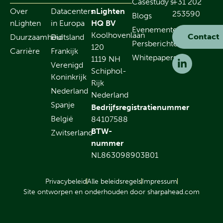
Casestudy's
+31 202
Over
Datacenters
nLighten
253590
Blogs
nLighten
in Europa
HQ BV
Evenementen
Koolhovenlaan
Contact
Duurzaamheid
Duitsland
Persberichten
120
Carrière
Frankijk
Whitepapers
1119 NH
Verenigd
Schiphol-
Koninkrijk
Rijk
Nederland
Nederland
Spanje
Bedrijfsregistratienummer
België
84107588
BTW-
Zwitserland
nummer
NL863098903B01
Privacybeleid
Alle beleidsregels
Impressum
Site ontworpen en onderhouden door sharpahead.com