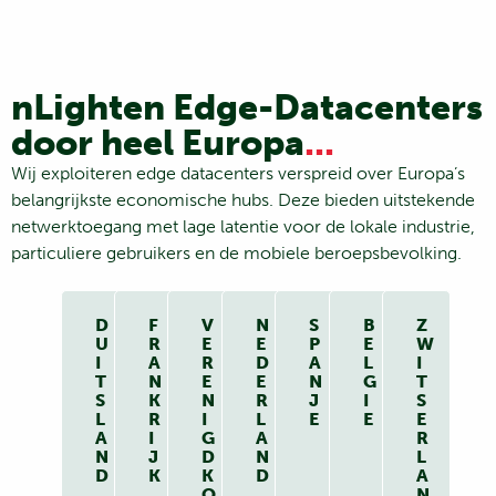
nLighten Edge-Datacenters
door heel Europa
...
Wij exploiteren edge datacenters verspreid over Europa’s
belangrijkste economische hubs. Deze bieden uitstekende
netwerktoegang met lage latentie voor de lokale industrie,
particuliere gebruikers en de mobiele beroepsbevolking.
D
F
V
N
S
B
Z
U
R
E
E
P
E
W
I
A
R
D
A
L
I
T
N
E
E
N
G
T
S
K
N
R
J
I
S
L
R
I
L
E
E
E
A
I
G
A
R
N
J
D
N
L
D
K
K
D
A
O
N