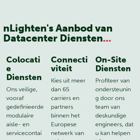
nLighten's Aanbod van
Datacenter Diensten
...
Colocati
Connecti
On-Site
e
viteit
Diensten
Diensten
Kies uit meer
Profiteer van
Ons veilige,
dan 65
ondersteunin
vooraf
carriers en
g door ons
gedefinieerde
partners
team van
modulaire
binnen het
deskundige
aisle- en
Europese
engineers, dat
servicecontai
netwerk van
u kan helpen