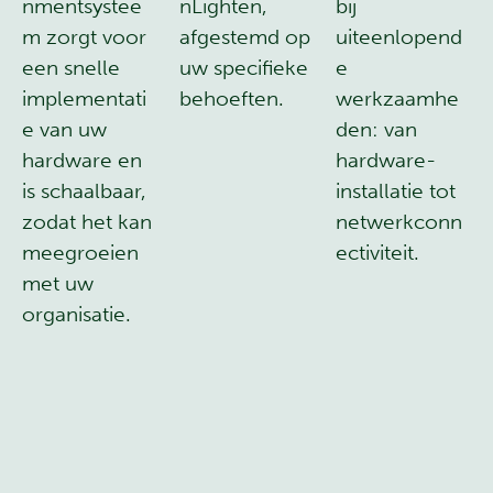
nmentsystee
nLighten,
bij
m zorgt voor
afgestemd op
uiteenlopend
een snelle
uw specifieke
e
implementati
behoeften.
werkzaamhe
e van uw
den: van
hardware en
hardware-
is schaalbaar,
installatie tot
zodat het kan
netwerkconn
meegroeien
ectiviteit.
met uw
organisatie.