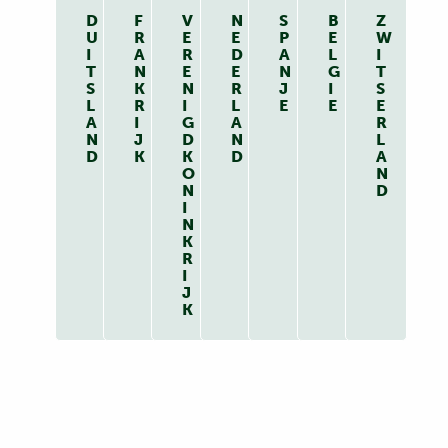
D
F
V
N
S
B
Z
U
R
E
E
P
E
W
I
A
R
D
A
L
I
T
N
E
E
N
G
T
S
K
N
R
J
I
S
L
R
I
L
E
E
E
A
I
G
A
R
N
J
D
N
L
D
K
K
D
A
O
N
N
D
I
N
K
R
I
J
K