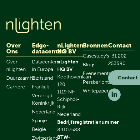
Over
Edge-
nLighten
Bronnen
Contact
Ons
datacenters
HQ BV
Casestudy's
+31 202
Over
Datacenters
nLighten
253590
Blogs
nLighten
in Europa
HQ BV
Evenementen
Koolhovenlaan
Contact
Duurzaamheid
Duitsland
Persberichten
120
Carrière
Frankijk
Whitepapers
1119 NH
Verenigd
Schiphol-
Koninkrijk
Rijk
Nederland
Nederland
Spanje
Bedrijfsregistratienummer
België
84107588
BTW-
Zwitserland