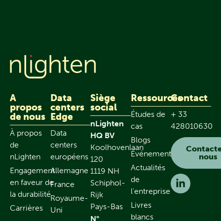
A
Data
Siège
Ressources
Contact
propos
centers
social
Études de
+ 33
de nous
Edge
nLighten
cas
428010630
À propos
Data
HQ BV
Blogs
de
centers
Koolhovenlaan
Contact
Événements
nLighten
européens
nous
120
Actualités
Engagement
Allemagne
1119 NH
de
en faveur de
Schiphol-
France
l'entreprise
la durabilité
Rijk
Royaume-
Livres
Pays-Bas
Carrières
Uni
blancs
N°