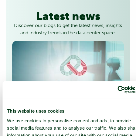
Latest news
Discover our
blogs
to get the latest news, insights
and industry trends in the data center space.
This website uses cookies
Présentation de nAlliance :
notre nouveau chapitre
We use cookies to personalise content and ads, to provide
dans le domaine des par-
social media features and to analyse our traffic. We also sha
tenariats stratégiques
information about your use of our site with our social media,