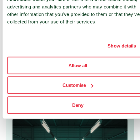
advertising and analytics partners who may combine it with
Chez nLighten, chaque mise à niveau
other information that you’ve provided to them or that they’ve
représente bien plus qu'une simple
collected from your use of their services.
amélioration technique. C'est
l'occasion de repenser notre façon de
construire, d'exploiter...
Show details
Hans Nipshagen
Allow all
READ MORE
Customise
Deny