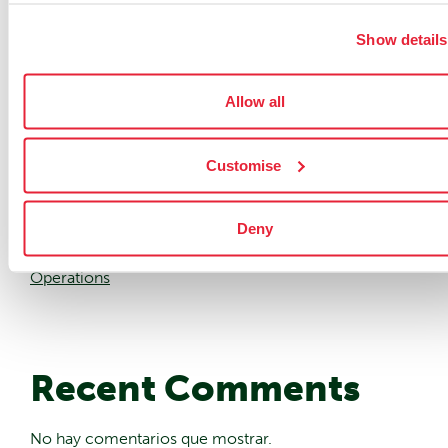
Matthew Harris como CFO en un contexto de
creciente demanda de infraestructuras edge
Show details
impulsada por la IA
nLighten y Shell España se asocian para impulsar la
Allow all
integración de las energías renovables en los centros
de datos
Customise
nLighten Appoints Andreas Herden as Managing
Director for Germany
Deny
New Energy Agreement Brings Greater Renewable
Transparency to nLighten’s UK Data Center
Operations
Recent Comments
No hay comentarios que mostrar.