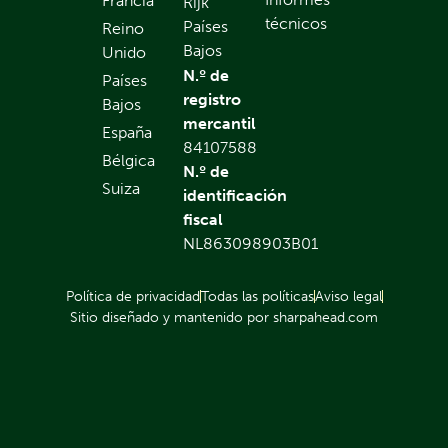
Francia
Rijk
técnicos
Países
Reino
Bajos
Unido
N.º de
Países
registro
Bajos
mercantil
España
84107588
Bélgica
N.º de
Suiza
identificación
fiscal
NL863098903B01
Política de privacidad
Todas las políticas
Aviso legal
Sitio diseñado y mantenido por sharpahead.com