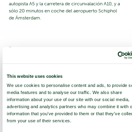
autopista A5 y la carretera de circunvalación A10, y a
sólo 20 minutos en coche del aeropuerto Schiphol
de Ámsterdam.
Buscar
Buscar
This website uses cookies
We use cookies to personalise content and ads, to provide s
media features and to analyse our traffic. We also share
Recent Posts
information about your use of our site with our social media,
advertising and analytics partners who may combine it with o
nLighten y Arqit demuestran que es posible utilizar la
information that you’ve provided to them or that they’ve colle
nube pública sin renunciar al control sobre los datos
from your use of their services.
nLighten nombra a Dame Dawn Childs como CEO y a