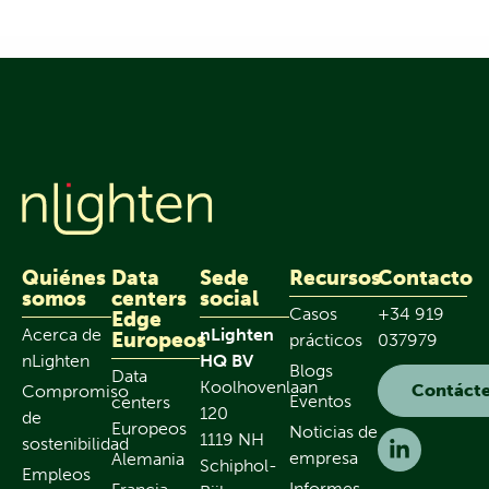
Quiénes
Data
Sede
Recursos
Contacto
somos
centers
social
Casos
+34 919
Edge
Acerca de
nLighten
Europeos
prácticos
037979
nLighten
HQ BV
Blogs
Data
Koolhovenlaan
Contáct
Compromiso
Eventos
centers
120
de
Europeos
Noticias de
1119 NH
sostenibilidad
empresa
Alemania
Schiphol-
Empleos
Informes