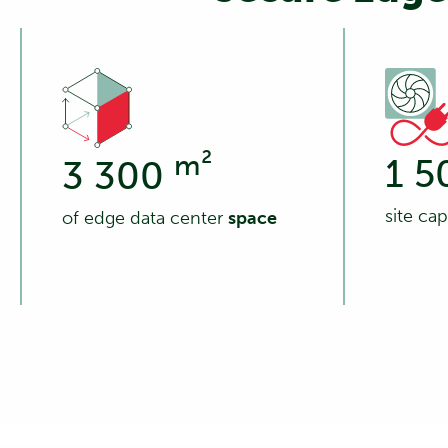
m²
1 5
3 300
site ca
of edge data center
space