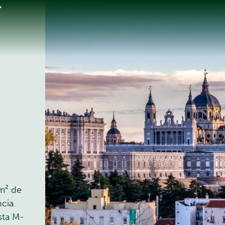
 m² de
cia.
sta M-